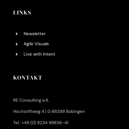
LINKS
News­let­ter
Agi­le Visuals
Live with Intent
KONTAKT
RE Con­sul­ting e.K.
Hoch­stift­weg 4 | D‑86399 Bobingen
Tel.: +49 (0) 8234 99836–41