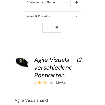
Sortieren nach
Name
Zeige
12 Produkte
Agi­le Visu­als – 12
ver­schie­de­ne
Postkarten
€
19,90
inkl. MwSt.
Agile Visuals sind