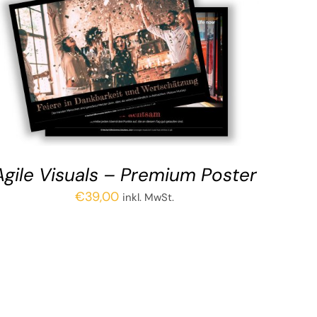
Agi­le Visu­als – Pre­mi­um Poster
€
39,00
inkl. MwSt.