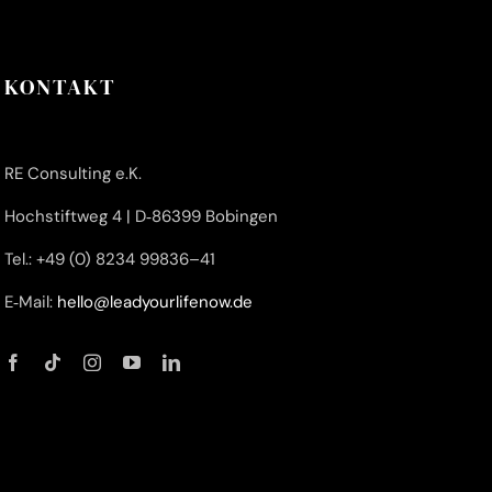
KONTAKT
RE Con­sul­ting e.K.
Hoch­stift­weg 4 | D‑86399 Bobingen
Tel.: +49 (0) 8234 99836–41
E‑Mail:
hello@leadyourlifenow.de