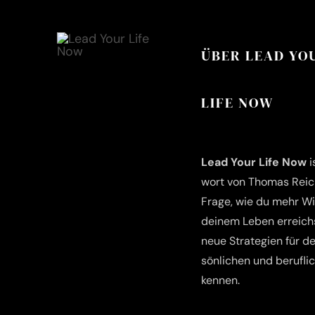
ÜBER LEAD YO
LIFE NOW
Lead Your Life Now
i
wort von Tho­mas Reich
Fra­ge, wie du mehr Wir
dei­nem Leben erreichs
neue Stra­te­gien für d
sön­li­chen und beruf­li
kennen.