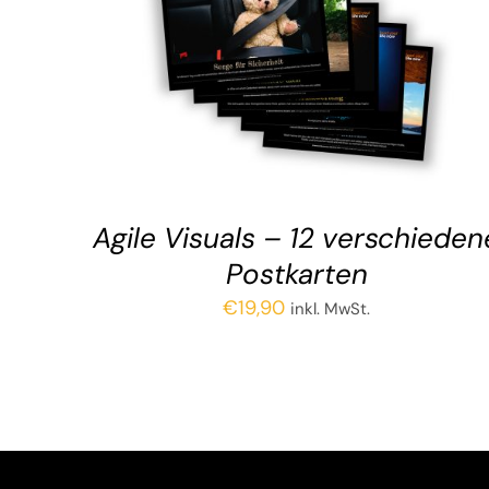
Agi­le Visu­als – 12 ver­schie­de­n
Postkarten
€
19,90
inkl. MwSt.