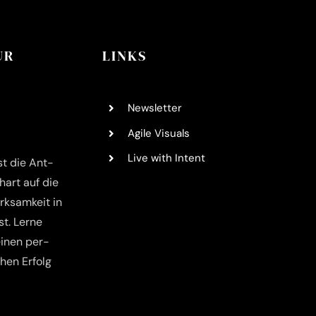
UR
LINKS
News­let­ter
Agi­le Visuals
Live with Intent
st die Ant­
­art auf die
k­sam­keit in
t. Ler­ne
ei­nen per­
­chen Erfolg