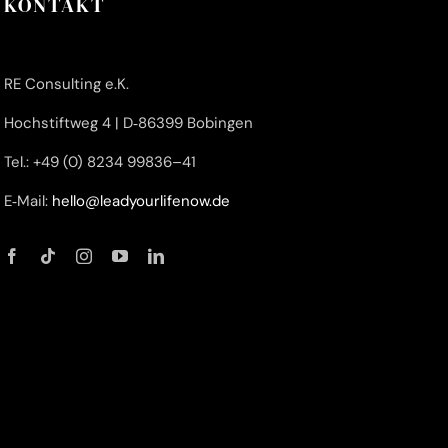
KONTAKT
RE Con­sul­ting e.K.
Hoch­stift­weg 4 | D‑86399 Bobingen
Tel.: +49 (0) 8234 99836–41
E‑Mail:
hello@leadyourlifenow.de