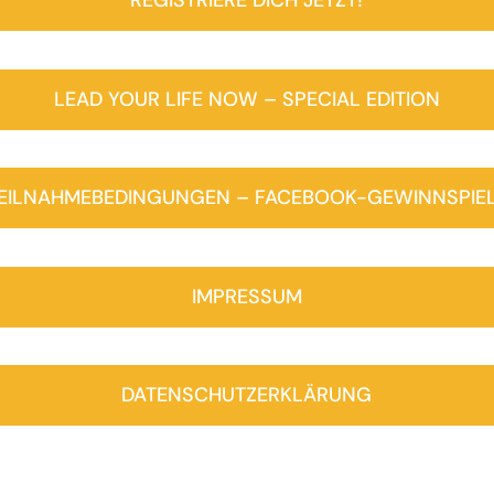
REGIS­TRIE­RE DICH JETZT!
LEAD YOUR LIFE NOW – SPE­CIAL EDITION
EIL­NAH­ME­BE­DIN­GUN­GEN – FACEBOOK-GEWINNSPIE
IMPRES­SUM
DATEN­SCHUTZ­ER­KLÄ­RUNG