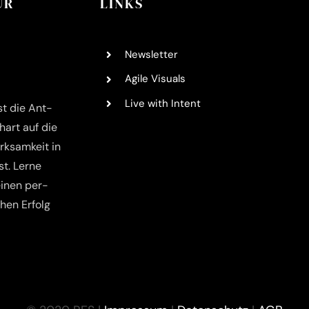
UR
LINKS
News­let­ter
Agi­le Visuals
Live with Intent
st die Ant­
­art auf die
k­sam­keit in
t. Ler­ne
ei­nen per­
­chen Erfolg