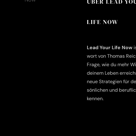
ÜBER LEAD YO
LIFE NOW
Lead Your Life Now
i
wort von Tho­mas Reich
Fra­ge, wie du mehr Wir
dei­nem Leben erreichs
neue Stra­te­gien für d
sön­li­chen und beruf­li
kennen.