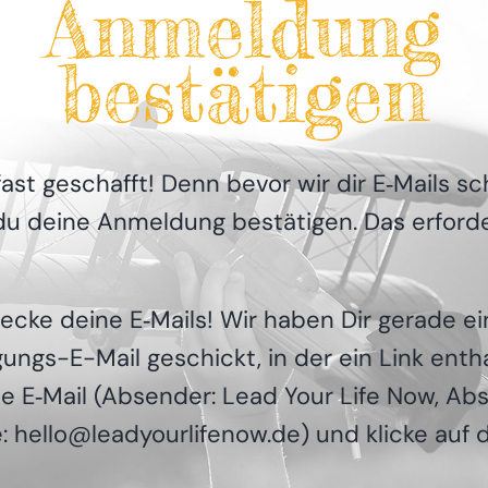
Anmel­dung
bestätigen
ast geschafft! Denn bevor wir dir E‑Mails sc
u dei­ne Anmel­dung bestä­ti­gen. Das erfor­d
he­cke dei­ne E‑Mails! Wir haben Dir gera­de e
ungs-E-Mail geschickt, in der ein Link ent­hal
die E‑Mail (Absen­der: Lead Your Life Now, A
: hello@leadyourlifenow.de) und kli­cke auf 