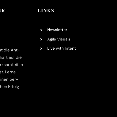
UR
LINKS
News­let­ter
Agi­le Visuals
Live with Intent
st die Ant­
­art auf die
k­sam­keit in
t. Ler­ne
ei­nen per­
­chen Erfolg