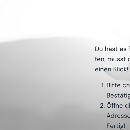
Du hast es f
fen, musst d
einen Klick!
Bit­te c
Bestätig
Öff­ne 
Adresse
Fertig!