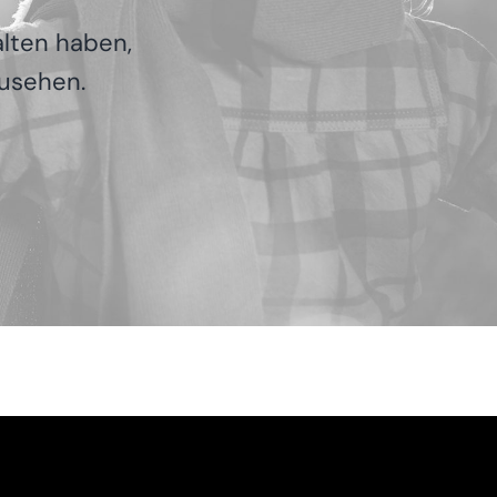
al­ten haben,
­se­hen.