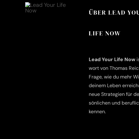
ÜBER LEAD YO
LIFE NOW
Lead Your Life Now
i
wort von Tho­mas Reich
Fra­ge, wie du mehr Wir
dei­nem Leben erreichs
neue Stra­te­gien für d
sön­li­chen und beruf­li
kennen.