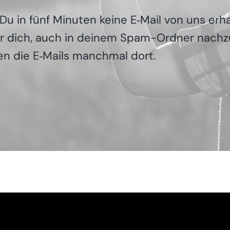
t Du in fünf Minu­ten kei­ne E‑Mail von uns erh
wir dich, auch in dei­nem Spam-Ordner nach­zu
den die E‑Mails manch­mal dort.