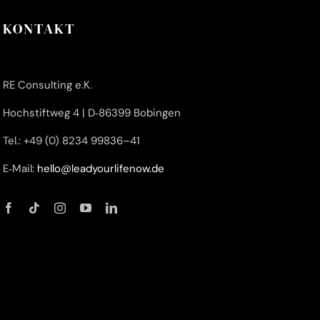
KONTAKT
RE Con­sul­ting e.K.
Hoch­stift­weg 4 | D‑86399 Bobingen
Tel.: +49 (0) 8234 99836–41
E‑Mail:
hello@leadyourlifenow.de