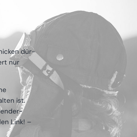
hi­cken dür­
ert nur
ine
­ten ist.
bsender-
den Link! –